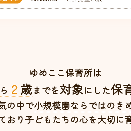
ゆめここ保育所は
２
歳
対象
保
ら
までを
にした
気の中で
小規模園ならではの
き
ており子どもたちの心を
大切に