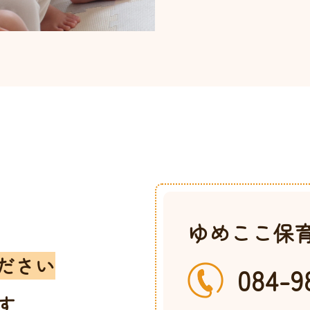
t
ゆめここ保
ださい
084-9
す