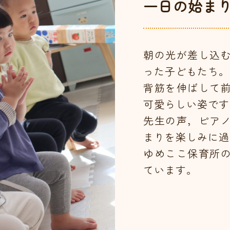
一日の始ま
朝の光が差し込
った子どもたち。
背筋を伸ばして
可愛らしい姿です
先生の声，ピア
まりを楽しみに過
ゆめここ保育所
ています。