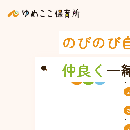
のびのび
仲良く
一
掲
示
板