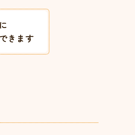
に
できます