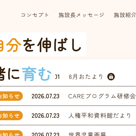
コンセプト
施設長メッセージ
施設紹
自分
を伸ばし
緒に
育む
2026.08.01
8月おたより
お知らせ
2026.07.23
CAREプログラム研修
お知らせ
2026.07.23
人権平和資料館だより
お知らせ
2026.07.23
世界児童画展
お知らせ