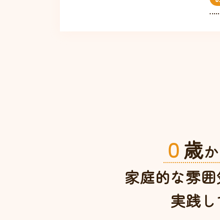
０
歳
か
家庭的な雰囲
実践し