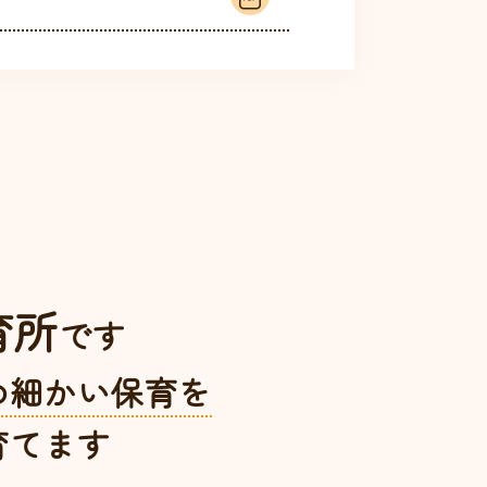
育所
です
め細かい保育を
育てます