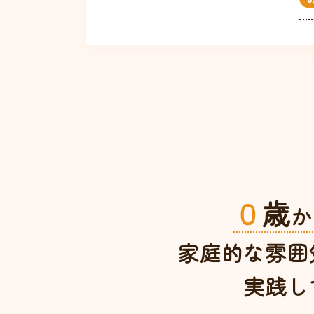
０
歳
か
家庭的な雰囲
実践し