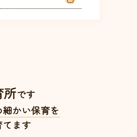
育所
です
め細かい保育を
育てます