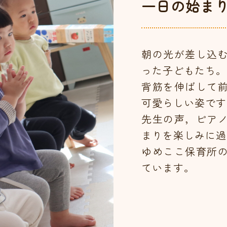
一日の始ま
朝の光が差し込
った子どもたち。
背筋を伸ばして
可愛らしい姿です
先生の声，ピア
まりを楽しみに過
ゆめここ保育所
ています。