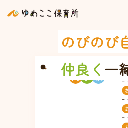
のびのび
仲良く
一
掲
示
板