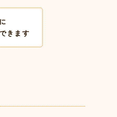
に
できます