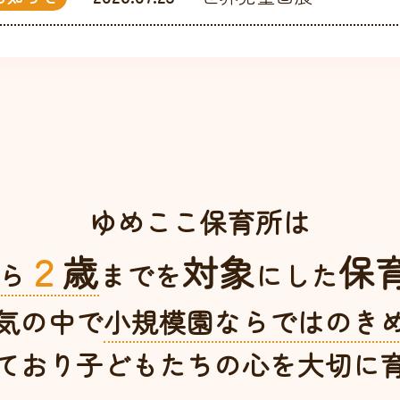
ゆめここ保育所は
２
歳
対象
保
ら
までを
にした
気の中で
小規模園ならではの
き
ており子どもたちの心を
大切に