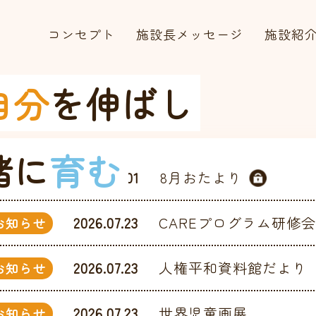
コンセプト
施設長メッセージ
施設紹
自分
を伸ばし
緒に
育む
2026.08.01
8月おたより
お知らせ
2026.07.23
CAREプログラム研修
お知らせ
2026.07.23
人権平和資料館だより
お知らせ
2026.07.23
世界児童画展
お知らせ