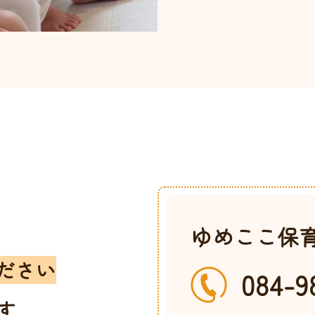
t
ゆめここ保
ださい
084-9
す