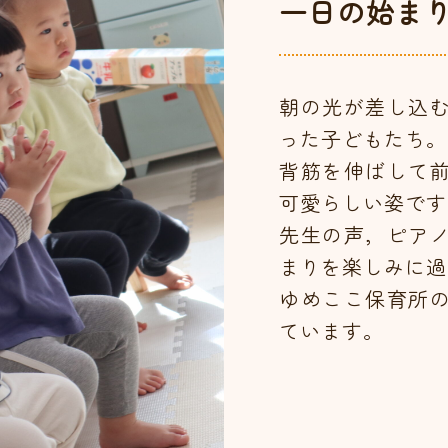
一日の始ま
朝の光が差し込
った子どもたち。
背筋を伸ばして
可愛らしい姿です
先生の声，ピア
まりを楽しみに過
ゆめここ保育所
ています。