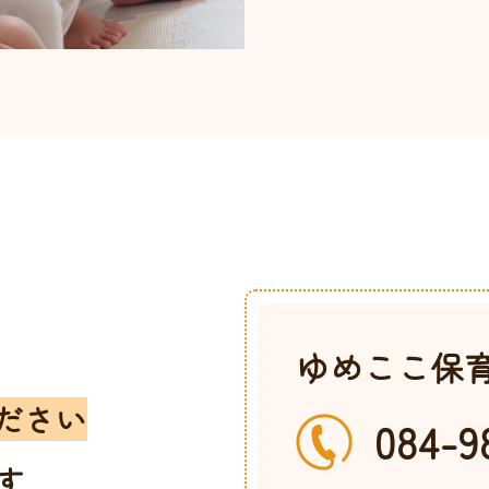
t
ゆめここ保
ださい
084-9
す