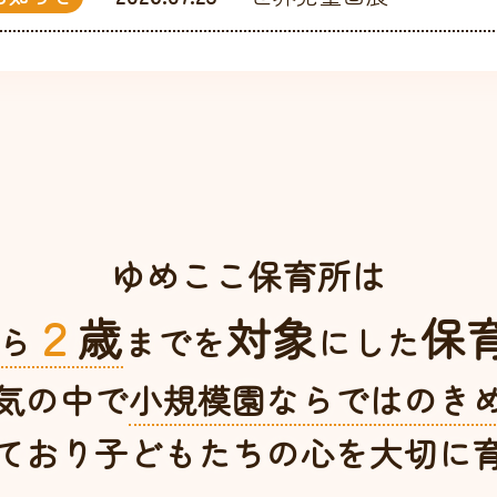
ゆめここ保育所は
２
歳
対象
保
ら
までを
にした
気の中で
小規模園ならではの
き
ており子どもたちの心を
大切に