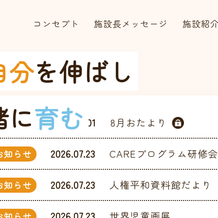
コンセプト
施設長メッセージ
施設紹
自分
を伸ばし
緒に
育む
2026.08.01
8月おたより
お知らせ
2026.07.23
CAREプログラム研修
お知らせ
2026.07.23
人権平和資料館だより
お知らせ
2026.07.23
世界児童画展
お知らせ