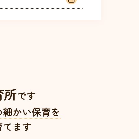
育所
です
め細かい保育を
育てます