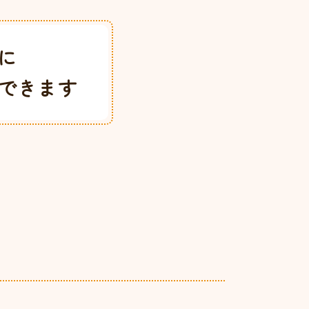
に
できます