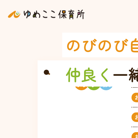
のびのび
仲良く
一
掲
示
板