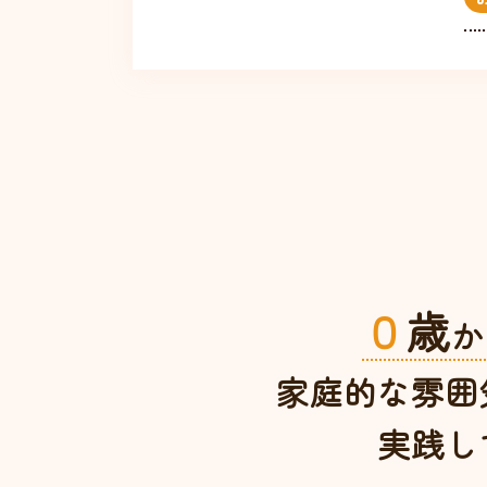
０
歳
か
家庭的な雰囲
実践し